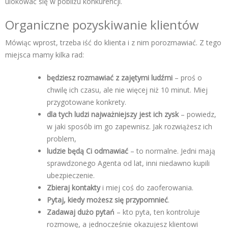
ulokować się w pobliżu konkurencji.
Organiczne pozyskiwanie klientów
Mówiąc wprost, trzeba iść do klienta i z nim porozmawiać. Z tego
miejsca mamy kilka rad:
będziesz rozmawiać z zajętymi ludźmi
– proś o
chwilę ich czasu, ale nie więcej niż 10 minut. Miej
przygotowane konkrety.
dla tych ludzi najważniejszy jest ich zysk
– powiedz,
w jaki sposób im go zapewnisz. Jak rozwiążesz ich
problem,
ludzie będą Ci odmawiać
– to normalne. Jedni mają
sprawdzonego Agenta od lat, inni niedawno kupili
ubezpieczenie.
Zbieraj kontakty
i miej coś do zaoferowania.
Pytaj, kiedy możesz się przypomnieć
.
Zadawaj dużo pytań
– kto pyta, ten kontroluje
rozmowę, a jednocześnie okazujesz klientowi