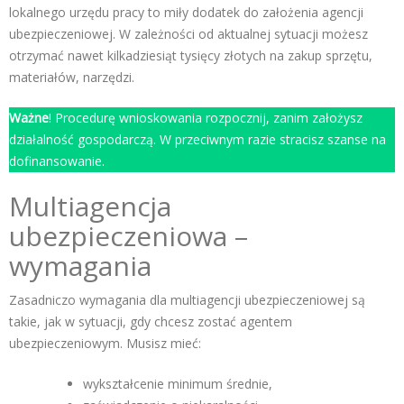
lokalnego urzędu pracy to miły dodatek do założenia agencji
ubezpieczeniowej. W zależności od aktualnej sytuacji możesz
otrzymać nawet kilkadziesiąt tysięcy złotych na zakup sprzętu,
materiałów, narzędzi.
Ważne
! Procedurę wnioskowania rozpocznij, zanim założysz
działalność gospodarczą. W przeciwnym razie stracisz szanse na
dofinansowanie.
Multiagencja
ubezpieczeniowa –
wymagania
Zasadniczo wymagania dla multiagencji ubezpieczeniowej są
takie, jak w sytuacji, gdy chcesz
zostać agentem
ubezpieczeniowym
. Musisz mieć:
wykształcenie minimum średnie,