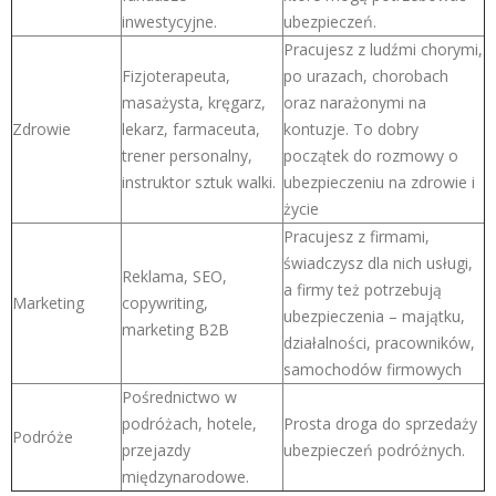
inwestycyjne.
ubezpieczeń.
Pracujesz z ludźmi chorymi,
Fizjoterapeuta,
po urazach, chorobach
masażysta, kręgarz,
oraz narażonymi na
Zdrowie
lekarz, farmaceuta,
kontuzje. To dobry
trener personalny,
początek do rozmowy o
instruktor sztuk walki.
ubezpieczeniu na zdrowie i
życie
Pracujesz z firmami,
świadczysz dla nich usługi,
Reklama, SEO,
a firmy też potrzebują
Marketing
copywriting,
ubezpieczenia – majątku,
marketing B2B
działalności, pracowników,
samochodów firmowych
Pośrednictwo w
podróżach, hotele,
Prosta droga do sprzedaży
Podróże
przejazdy
ubezpieczeń podróżnych.
międzynarodowe.