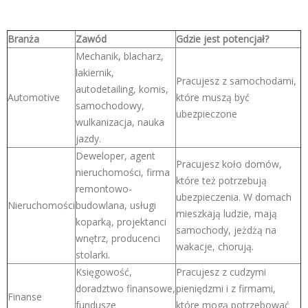
Branża
Zawód
Gdzie jest potencjał?
Mechanik, blacharz,
lakiernik,
Pracujesz z samochodami,
autodetailing, komis,
Automotive
które muszą być
samochodowy,
ubezpieczone
wulkanizacja, nauka
jazdy.
Deweloper, agent
Pracujesz koło domów,
nieruchomości, firma
które też potrzebują
remontowo-
ubezpieczenia. W domach
Nieruchomości
budowlana, usługi
mieszkają ludzie, mają
koparką, projektanci
samochody, jeżdżą na
wnętrz, producenci
wakacje, chorują.
stolarki.
Księgowość,
Pracujesz z cudzymi
doradztwo finansowe,
pieniędzmi i z firmami,
Finanse
fundusze
które mogą potrzebować