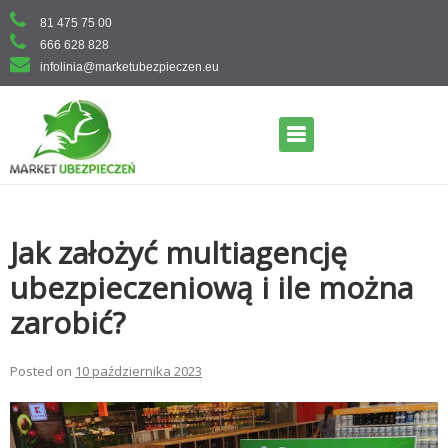
Skip
81 475 75 00
to
666 628 828
content
infolinia@marketubezpieczen.eu
Primary Menu
Jak założyć multiagencję
ubezpieczeniową i ile można
zarobić?
Posted on
10 października 2023