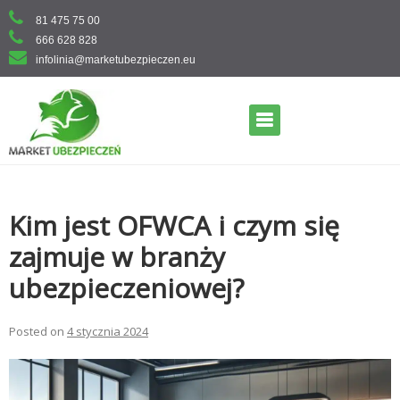
Skip
81 475 75 00
to
666 628 828
content
infolinia@marketubezpieczen.eu
Primary Menu
Kim jest OFWCA i czym się
zajmuje w branży
ubezpieczeniowej?
Posted on
4 stycznia 2024