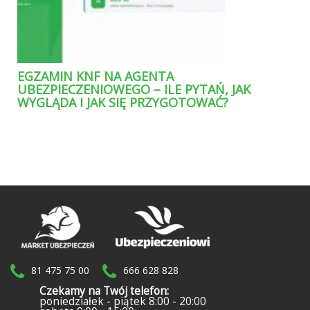
EGZAMIN KNF NA AGENTA
UBEZPIECZENIOWEGO – ILE PYTAŃ, JAK
WYGLĄDA I JAK SIĘ PRZYGOTOWAĆ?
81 475 75 00
666 628 828
Czekamy na Twój telefon:
poniedziałek - piątek 8:00 - 20:00