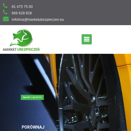
Skip
81 475 75 00
to
666 628 828
content
infolinia@marketubezpieczen.eu
Primary Menu