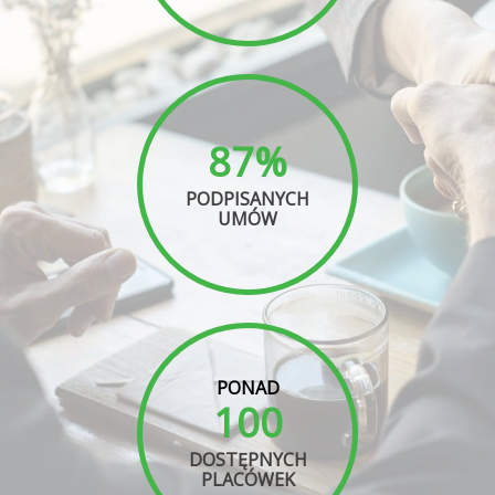
87%
PODPISANYCH
UMÓW
PONAD
100
DOSTĘPNYCH
PLACÓWEK