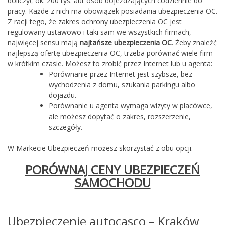
doliczyć ok. 200 tys. aut osób dojeżdżających codziennie do
pracy. Każde z nich ma obowiązek posiadania ubezpieczenia OC.
Z racji tego, że zakres ochrony ubezpieczenia OC jest
regulowany ustawowo i taki sam we wszystkich firmach,
najwięcej sensu mają
najtańsze ubezpieczenia OC
. Żeby znaleźć
najlepszą ofertę ubezpieczenia OC, trzeba porównać wiele firm
w krótkim czasie. Możesz to zrobić przez Internet lub u agenta:
Porównanie przez Internet jest szybsze, bez
wychodzenia z domu, szukania parkingu albo
dojazdu.
Porównanie u agenta wymaga wizyty w placówce,
ale możesz dopytać o zakres, rozszerzenie,
szczegóły.
W Markecie Ubezpieczeń możesz skorzystać z obu opcji.
PORÓWNAJ CENY UBEZPIECZEŃ
SAMOCHODU
Ubezpieczenie autocasco – Kraków