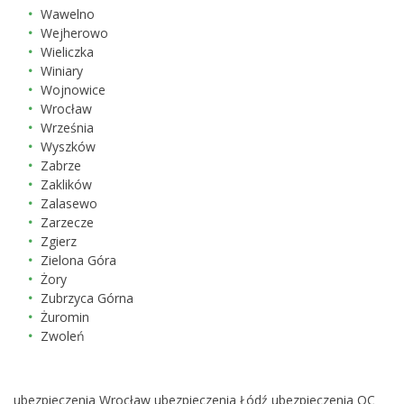
Wawelno
Wejherowo
Wieliczka
Winiary
Wojnowice
Wrocław
Września
Wyszków
Zabrze
Zaklików
Zalasewo
Zarzecze
Zgierz
Zielona Góra
Żory
Zubrzyca Górna
Żuromin
Zwoleń
ubezpieczenia Wrocław
ubezpieczenia Łódź
ubezpieczenia OC