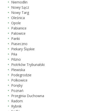
Niemodlin
Nowy Sącz
Nowy Targ
Oleśnica
Opole
Pabianice
Palowice
Panki
Piaseczno
Piekary Śląskie
Piła
Pilzno
Piotrków Trybunalski
Plewiska
Podegrodzie
Polkowice
Poręby
Poznań
Przeginia Duchowna
Radom
Rybnik