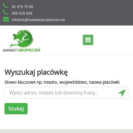
Skip
81 475 75 00
to
666 628 828
content
infolinia@marketubezpieczen.eu
Primary Menu
Wyszukaj placówkę
Słowo kluczowe np. miasto, województwo, nazwa placówki
Szukaj