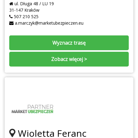
ul. Długa 48 / LU 19
31-147 Kraków
507 210 525
a.marczyk@marketubezpieczen.eu
Wyznacz trasę
Zobacz więcej >
Wioletta Feranc