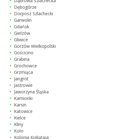
Dąbrowa Szlachecka
Dębogórze
Dorposz Szlachecki
Garwolin
Gdańsk
Giełzów
Gliwice
Gorzów Wielkopolski
Gościcino
Grabina
Grochowce
Grzmiąca
Jangrot
Jastrowie
Jaworzyna Śląska
Kamionki
Karsin
Katowice
Kielce
Kliny
Koło
Kolonia Kołłątaja