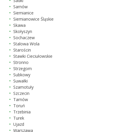
Sadki
Sarnów
Siemianice
Siemianowice Śląskie
Skawa
Skołyszyn
Sochaczew
Stalowa Wola
Starościn
Stawki Cieciułowskie
Stronno
Strzegom
Subkowy
Suwałki
Szamotuły
Szczecin
Tarnów
Toruń
Trzebinia
Turek
Ujazd
Warszawa