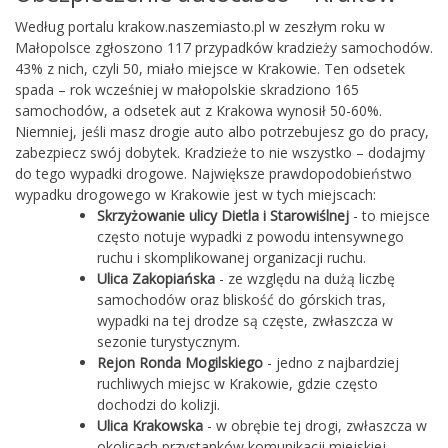
Według portalu krakow.naszemiasto.pl w zeszłym roku w
Małopolsce zgłoszono 117 przypadków kradzieży samochodów.
43% z nich, czyli 50, miało miejsce w Krakowie. Ten odsetek
spada – rok wcześniej w małopolskie skradziono 165
samochodów, a odsetek aut z Krakowa wynosił 50-60%.
Niemniej, jeśli masz drogie auto albo potrzebujesz go do pracy,
zabezpiecz swój dobytek. Kradzieże to nie wszystko – dodajmy
do tego wypadki drogowe. Największe prawdopodobieństwo
wypadku drogowego w Krakowie jest w tych miejscach:
Skrzyżowanie ulicy Dietla i Starowiślnej
- to miejsce
często notuje wypadki z powodu intensywnego
ruchu i skomplikowanej organizacji ruchu.
Ulica Zakopiańska
- ze względu na dużą liczbę
samochodów oraz bliskość do górskich tras,
wypadki na tej drodze są częste, zwłaszcza w
sezonie turystycznym.
Rejon Ronda Mogilskiego
- jedno z najbardziej
ruchliwych miejsc w Krakowie, gdzie często
dochodzi do kolizji.
Ulica Krakowska
- w obrębie tej drogi, zwłaszcza w
okolicach przystanków komunikacji miejskiej,