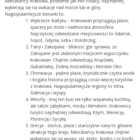
Mieszkańcy Krakowa, podobnie jak inni Polacy, najchętniej
wybierają się na wakacje nad morze lub w góry.
Najpopularniejsze kierunki to:
Wybrzeże Bałtyku - Krakowian przyciągają plaże,
spacery po molo i nadmorska atmosfera.
Najczęściej odwiedzane miejscowości to Gdańsk,
Sopot, Gdynia, Łeba i Kołobrzeg.
Tatry i Zakopane - bliskość gór sprawia, że
Zakopane jest ulubionym miejscem wypoczynku
krakowian. Chętnie odwiedzają Krupówki,
Gubałówkę, Dolinę Kościeliską i Morskie Oko.
Chorwacja - piękne plaże, krystalicznie czysta woda
i bogata historia przyciągają coraz więcej turystów
z Krakowa. Najpopularniejsze regiony to Istria,
Dalmacja i wyspy.
Włochy - kraj ten kusi nie tylko wspaniałą kuchnią,
ale także zabytkami, modą i klimatem. Krakowscy
turyści najchętniej odwiedzają Rzym, Wenecję,
Florencję i Sycylię.
Grecja - słońce, plaże i starożytne ruiny to główne
atrakcje tego kraju. Mieszkańcy Krakowa chętnie
wybierają się na wyspy, np. Kretę, Rodos czy Korfu.