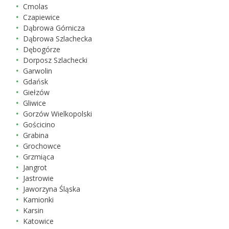
Cmolas
Czapiewice
Dąbrowa Górnicza
Dąbrowa Szlachecka
Dębogórze
Dorposz Szlachecki
Garwolin
Gdańsk
Giełzów
Gliwice
Gorzów Wielkopolski
Gościcino
Grabina
Grochowce
Grzmiąca
Jangrot
Jastrowie
Jaworzyna Śląska
Kamionki
Karsin
Katowice