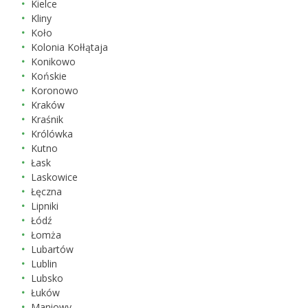
Kielce
Kliny
Koło
Kolonia Kołłątaja
Konikowo
Końskie
Koronowo
Kraków
Kraśnik
Królówka
Kutno
Łask
Laskowice
Łęczna
Lipniki
Łódź
Łomża
Lubartów
Lublin
Lubsko
Łuków
Maniowy