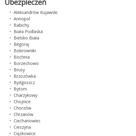
Ubezpieczeń
Aleksandrów Kujawski
Annopol
Babichy
Biała Podlaska
Bielsko Biała
Biłgoraj
Bobrowniki
Bochnia
Borzechowo
Brusy
Brzozówka
Bydgoszcz
Bytom
Charzykowy
Chojnice
Chorzów
Chrzanów
Ciechanowiec
Cieszyna
Ciężkowice