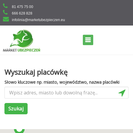
Skip
81 475 75 00
to
666 628 828
content
infolinia@marketubezpieczen.eu
Primary Menu
Wyszukaj placówkę
Słowo kluczowe np. miasto, województwo, nazwa placówki
Szukaj