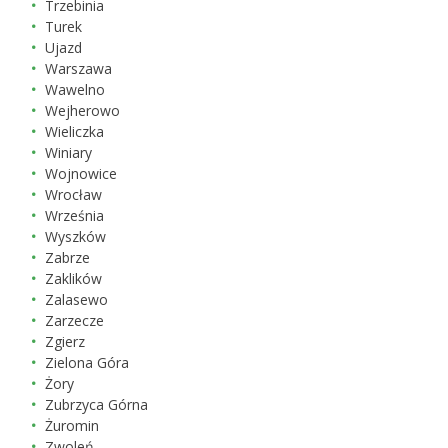
Trzebinia
Turek
Ujazd
Warszawa
Wawelno
Wejherowo
Wieliczka
Winiary
Wojnowice
Wrocław
Września
Wyszków
Zabrze
Zaklików
Zalasewo
Zarzecze
Zgierz
Zielona Góra
Żory
Zubrzyca Górna
Żuromin
Zwoleń