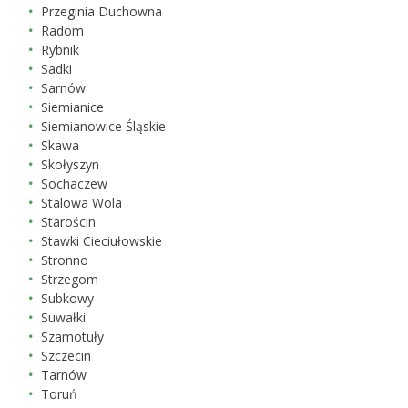
Przeginia Duchowna
Radom
Rybnik
Sadki
Sarnów
Siemianice
Siemianowice Śląskie
Skawa
Skołyszyn
Sochaczew
Stalowa Wola
Starościn
Stawki Cieciułowskie
Stronno
Strzegom
Subkowy
Suwałki
Szamotuły
Szczecin
Tarnów
Toruń