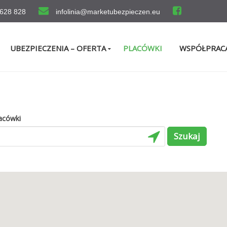
 628 828
infolinia@marketubezpieczen.eu
UBEZPIECZENIA – OFERTA
PLACÓWKI
WSPÓŁPRAC
acówki
Szukaj