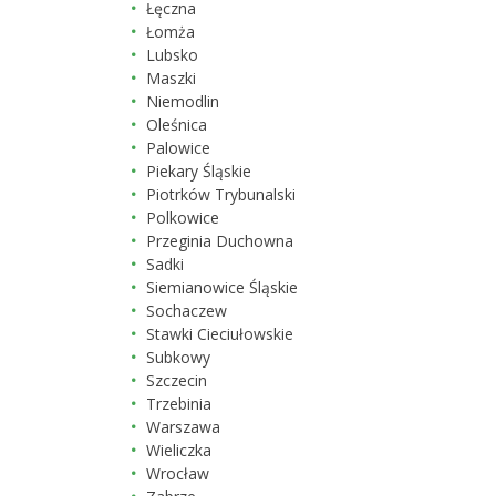
Łęczna
Łomża
Lubsko
Maszki
Niemodlin
Oleśnica
Palowice
Piekary Śląskie
Piotrków Trybunalski
Polkowice
Przeginia Duchowna
Sadki
Siemianowice Śląskie
Sochaczew
Stawki Cieciułowskie
Subkowy
Szczecin
Trzebinia
Warszawa
Wieliczka
Wrocław