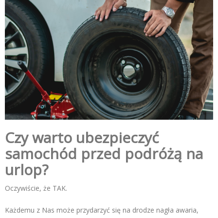
Czy warto ubezpieczyć
samoch
ó
d przed podróżą na
urlop?
Oczywiście, że TAK.
Każdemu z Nas może przydarzyć się na drodze nagła awaria,