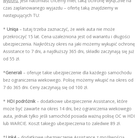
wyboru.
Jeśli natomiast chcemy mieć taką ochronę wyłącznie na
czas zaplanowanego wyjazdu – ofertę taką znajdziemy w
następujących TU:
*
Uniqa
– tutaj trzeba zaznaczyć, że wiek auta nie może
przekroczyć 15 lat. Cena uzależniona jest od wariantu i długości
ubezpieczenia. Najkrótszy okres na jaki możemy wykupić ochronę
Assistance to 7 dni, a najdłuższy 365 dni, składki zaczynają się już
od 55 zł.
*
Generali
– oferuje takie ubezpieczenie dla każdego samochodu
bez ograniczenia wiekowego. Polisę możemy wkupić na okres od
7 do 365 dni. Ceny zaczynają się od 100 zł.
*
HDI podróżnik
– dodatkowe ubezpieczenie Assistance, które
może być zawarte na okres 14 dni, bez ograniczenia wiekowego
auta, jednak tylko jeśli samochód posiada ważną polisę OC w HDI
lub WARCIE. Koszt takiego ubezpieczenia to zaledwie 89 zł.
*
Link4
– dodatkowe ubezpieczenie Assistance z możliwością