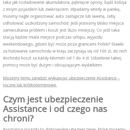
taka jak rozładowanie akumulatora, pęknięcie opony, bądź kolizja
z innym pojazdem lub zwierzęciem. Wpadamy wtedy w panikę,
musimy nagle organizować auto zastępcze lub lawetę, żeby
odholować uszkodzony samochód. Jeśli jesteśmy blisko miejsca
zamieszkania problem i koszt jest dużo mniejszy. Co jeśli taka
stacją będzie miała miejsce podczas urlopu, wyjazdu
weekendowego, gdzieś być może poza granicami Polski? Stawki
za holowanie samochodu w kraju zaczynają się od 100 zł, do nich
dochodzi koszt za każdy kilometr od 1 do 4 zł. Udzielenie takiej
pomocy może być dużym i obciążającym wydatkiem.
Możemy temu zaradzić wykupując ubezpieczenie Assistance –
roczne lub kr
ó
tkoterminowe.
Czym jest ubezpieczenie
Assistance i od czego nas
chroni?
Assistance pojazdu to dobrowolne ubezpieczenie, które możemy