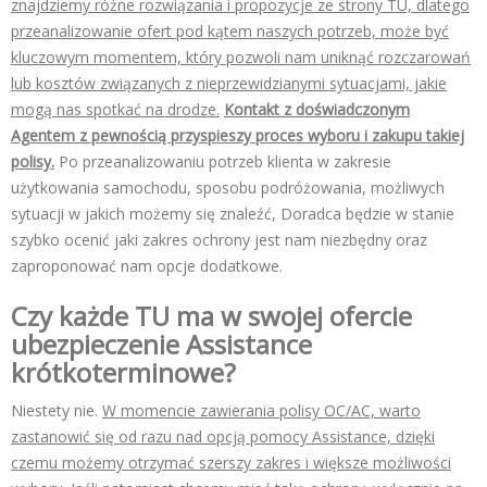
znajdziemy różne rozwiązania i propozycje ze strony TU, dlatego
przeanalizowanie ofert pod kątem naszych potrzeb, może być
kluczowym momentem, który pozwoli nam uniknąć rozczarowań
lub kosztów związanych z nieprzewidzianymi sytuacjami, jakie
mogą nas spotkać na drodze.
Kontakt z doświadczonym
Agentem z pewnością przyspieszy proces wyboru i zakupu takiej
polisy.
Po przeanalizowaniu potrzeb klienta w zakresie
użytkowania samochodu, sposobu podróżowania, możliwych
sytuacji w jakich możemy się znaleźć, Doradca będzie w stanie
szybko ocenić jaki zakres ochrony jest nam niezbędny oraz
zaproponować nam opcje dodatkowe.
Czy każde TU ma w swojej ofercie
ubezpieczenie Assistance
kr
ó
tkoterminowe?
Niestety nie.
W momencie zawierania polisy OC/AC, warto
zastanowić się od razu nad opcją pomocy Assistance, dzięki
czemu możemy otrzymać szerszy zakres i większe możliwości