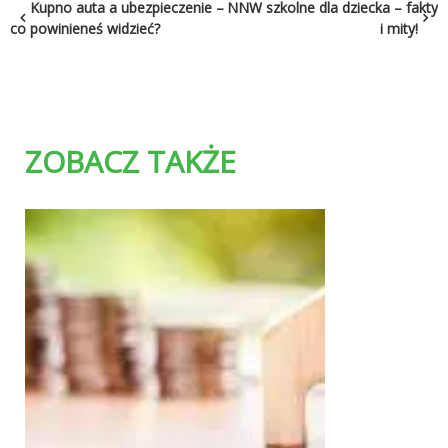
Nawigacja
Kupno auta a ubezpieczenie –
NNW szkolne dla dziecka – fakty
co powinieneś widzieć?
i mity!
wpisu
ZOBACZ TAKŻE