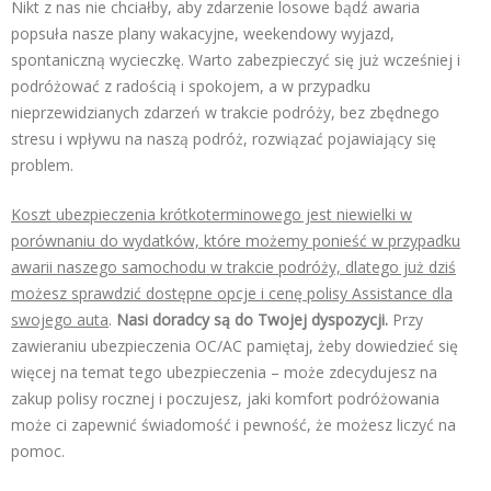
Nikt z nas nie chciałby, aby zdarzenie losowe bądź awaria
popsuła nasze plany wakacyjne, weekendowy wyjazd,
spontaniczną wycieczkę. Warto zabezpieczyć się już wcześniej i
podróżować z radością i spokojem, a w przypadku
nieprzewidzianych zdarzeń w trakcie podróży, bez zbędnego
stresu i wpływu na naszą podróż, rozwiązać pojawiający się
problem.
Koszt ubezpieczenia krótkoterminowego jest niewielki w
porównaniu do wydatków, które możemy ponieść w przypadku
awarii naszego samochodu w trakcie podróży, dlatego już dziś
możesz sprawdzić dostępne opcje i cenę polisy Assistance dla
swojego auta
.
Nasi doradcy są do Twojej dyspozycji.
Przy
zawieraniu ubezpieczenia OC/AC pamiętaj, żeby dowiedzieć się
więcej na temat tego ubezpieczenia – może zdecydujesz na
zakup polisy rocznej i poczujesz, jaki komfort podróżowania
może ci zapewnić świadomość i pewność, że możesz liczyć na
pomoc.