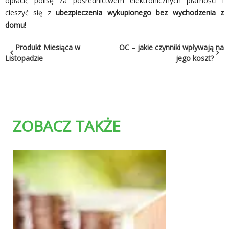
opłacić polisę za pośrednictwem elektronicznych płatności i
cieszyć się z
ubezpieczenia wykupionego bez wychodzenia z
domu
!
Nawigacja
Produkt Miesiąca w
OC – jakie czynniki wpływają na
Listopadzie
jego koszt?
wpisu
ZOBACZ TAKŻE