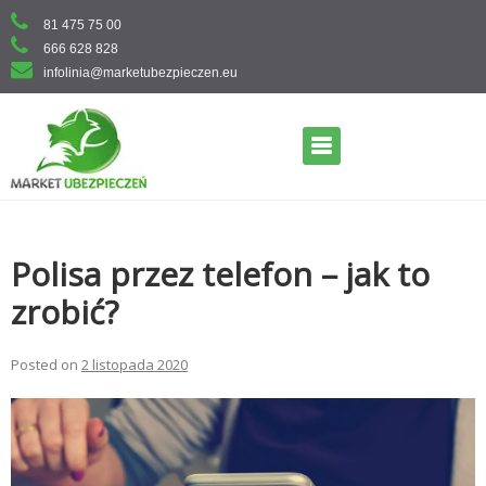
Skip
81 475 75 00
to
666 628 828
content
infolinia@marketubezpieczen.eu
Primary Menu
Polisa przez telefon – jak to
zrobić?
Posted on
2 listopada 2020