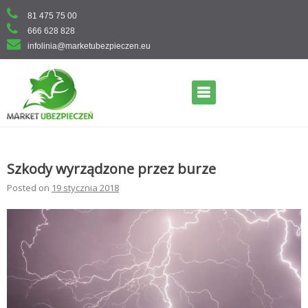
Skip
81 475 75 00
to
666 628 828
content
infolinia@marketubezpieczen.eu
Primary Menu
Szkody wyrządzone przez burze
Posted on
19 stycznia 2018