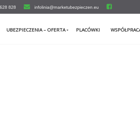
 628 828
infolinia@marketubezpieczen.eu
UBEZPIECZENIA – OFERTA
PLACÓWKI
WSPÓŁPRAC