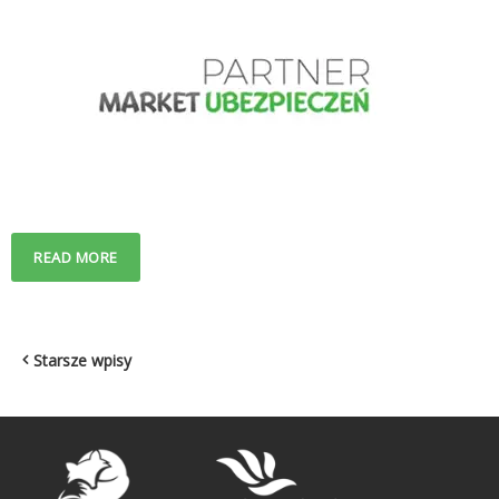
READ MORE
Nawigacja
Starsze wpisy
po
wpisach