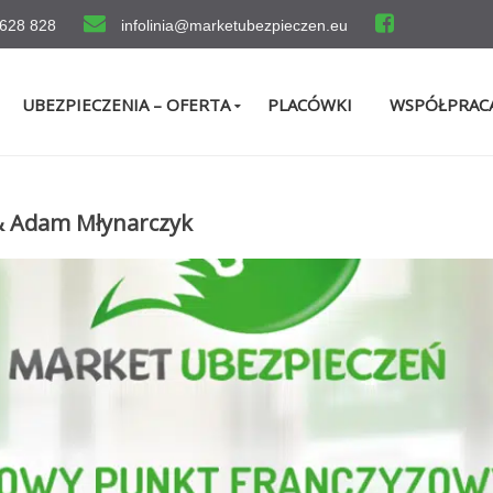
 628 828
infolinia@marketubezpieczen.eu
UBEZPIECZENIA – OFERTA
PLACÓWKI
WSPÓŁPRAC
 & Adam Młynarczyk