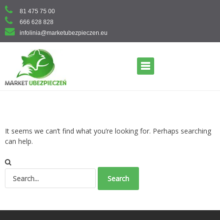
Skip
81 475 75 00
to
666 628 828
content
infolinia@marketubezpieczen.eu
Primary Menu
It seems we can’t find what you’re looking for. Perhaps searching
can help.
Search
for: