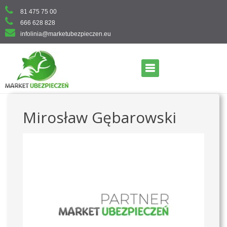
Skip
81 475 75 00
to
666 628 828
content
infolinia@marketubezpieczen.eu
Primary Menu
Mirosław Gębarowski